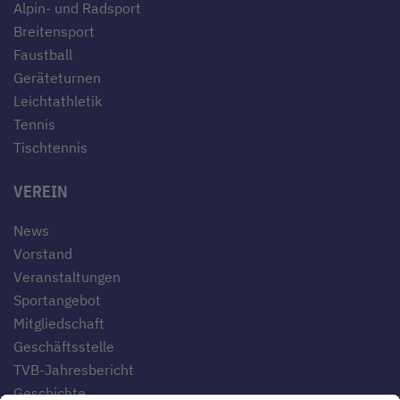
Alpin- und Radsport
Breitensport
Faustball
Geräteturnen
Leichtathletik
Tennis
Tischtennis
VEREIN
News
Vorstand
Veranstaltungen
Sportangebot
Mitgliedschaft
Geschäftsstelle
TVB-Jahresbericht
Geschichte