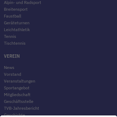
Alpin- und Radsport
Breitensport
Faustball
Geräteturnen
Leichtathletik
Tennis
Tischtennis
VEREIN
News
Vorstand
Veranstaltungen
Sportangebot
Mitgliedschaft
Geschäftsstelle
TVB-Jahresbericht
Geschichte