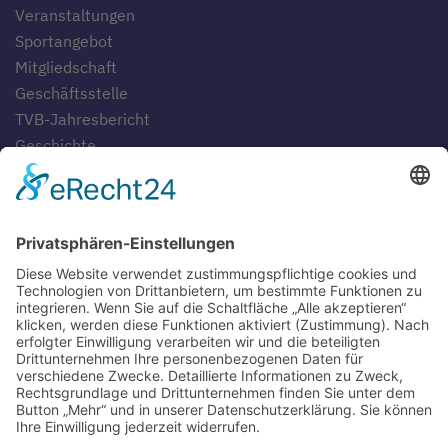
Veranstaltungen
Sportangebot
Mitgliedschaft
Geschäftsstelle
TVB-Jahresbericht
Geschichte
Gaststätten
SERVICE
Blog
Downloads
Fotogalerien
Links
Anfahrt
Tippspiel
Impressum