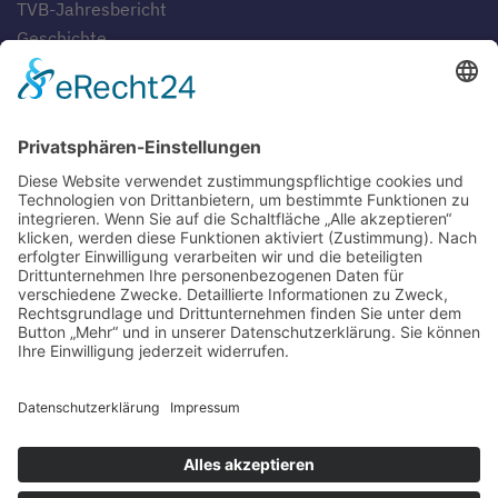
TVB-Jahresbericht
Geschichte
Gaststätten
SERVICE
Blog
Downloads
Fotogalerien
Links
Anfahrt
Tippspiel
Impressum
Datenschutzerklärung
Sitemap
Suche