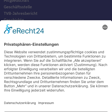
Mitgliedschaft
Geschäftsstelle
TVB-Jahresbericht
Geschichte
Gaststätten
SERVICE
Blog
Downloads
Fotogalerien
Links
Anfahrt
Tippspiel
Impressum
Datenschutzerklärung
Sitemap