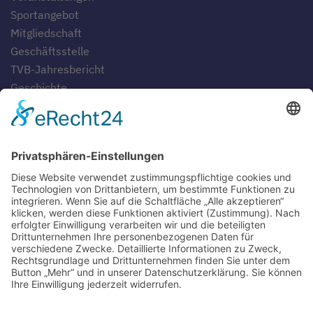
Sportangebot
Mitgliedschaft
Geschäftsstelle
TVB-Jahresbericht
Geschichte
Gaststätten
SERVICE
Blog
Downloads
Fotogalerien
Links
Anfahrt
Tippspiel
Impressum