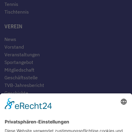
Tennis
Tischtennis
VEREIN
News
Vorstand
Veranstaltungen
Sportangebot
Mitgliedschaft
Geschäftsstelle
TVB-Jahresbericht
Geschichte
Gaststätten
SERVICE
Blog