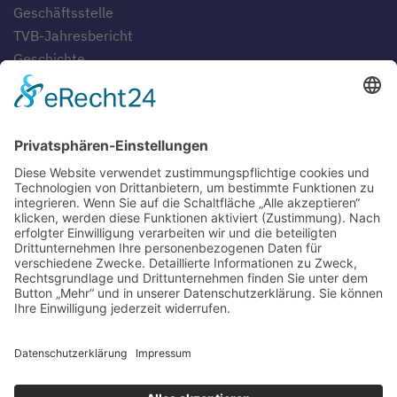
Geschäftsstelle
TVB-Jahresbericht
Geschichte
Gaststätten
SERVICE
Blog
Downloads
Fotogalerien
Links
Anfahrt
Tippspiel
Impressum
Datenschutzerklärung
Sitemap
Suche