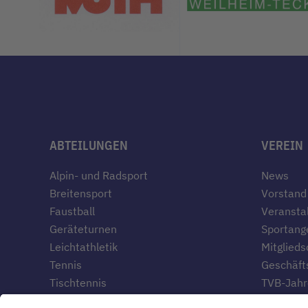
ABTEILUNGEN
VEREIN
Alpin- und Radsport
News
Breitensport
Vorstand
Faustball
Veransta
Geräteturnen
Sportang
Leichtathletik
Mitglieds
Tennis
Geschäfts
Tischtennis
TVB-Jahr
Geschich