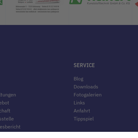
SERVICE
Blog
Downloads
ltungen
Fotogalerien
ebot
Links
chaft
Anfahrt
stelle
Tippspiel
esbericht
te