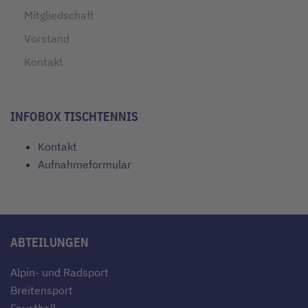
Mitgliedschaft
Vorstand
Kontakt
INFOBOX TISCHTENNIS
Kontakt
Aufnahmeformular
ABTEILUNGEN
Alpin- und Radsport
Breitensport