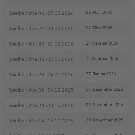
09. März 2026
Spielberichte 06.-07.03.2026
02. März 2026
Spielberichte 27.-28.02.2026
24. Februar 2026
Spielberichte 20.-21.02.2026
12. Februar 2026
Spielberichte 06.-07.02.2026
27. Januar 2026
Spielberichte 23.-24.01.2026
07. Dezember 2025
Spielberichte 05.-06.12.2025
01. Dezember 2025
Spielberichte 28.-30.10.2025
20. November 2025
Spielberichte 14.-15.11.2025