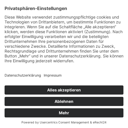
SERVICE
Blog
Downloads
Fotogalerien
Links
Anfahrt
Tippspiel
Impressum
Datenschutzerklärung
Sitemap
Suche
© 2025 Turnverein Bissingen e.V.. Alle Rechte vorbehalten.