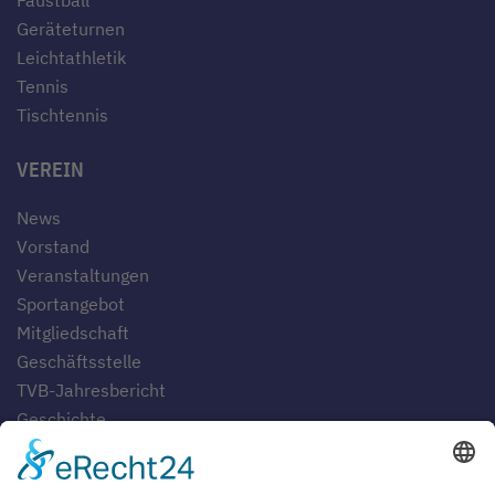
Faustball
Geräteturnen
Leichtathletik
Tennis
Tischtennis
VEREIN
News
Vorstand
Veranstaltungen
Sportangebot
Mitgliedschaft
Geschäftsstelle
TVB-Jahresbericht
Geschichte
Gaststätten