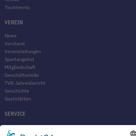
Tischtennis
VEREIN
News
Vorstand
Veranstaltungen
Sportangebot
Mitgliedschaft
Geschäftsstelle
TVB-Jahresbericht
Geschichte
Gaststätten
SERVICE
Blog
Downloads