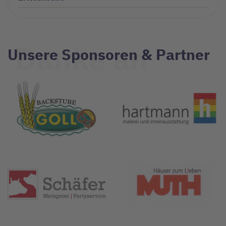
Danke an
Unsere Sponsoren & Partner