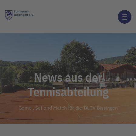
News aus der
Tennisabteilung
Game , Set and Match für die TA TV Bissingen