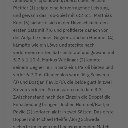
Auenwald/Lippoldswald/Oberbrüden. Michael
Pfeiffer (1) zeigte eine hervorragende Leistung
und gewann das Top-Spiel mit 6:2 6:1. Matthias
Köpf (5) sicherte sich in der Hitzeschlacht den
ersten Satz mit 7:6 und profitierte danach von
der Aufgabe seines Gegners. Jochen Hummel (4)
kämpfte wie ein Löwe und steckte nach
verlorenem ersten Satz nicht auf und gewann mit
5:7 6:1 10:4. Markus Wittlinger (2) konnte
seinem Gegner nur in Satz eins Paroli bieten und
verlor 6:7 0:6. Chancenlos warn Jörg Schweda
(3) und Bostjan Pavlic (6), die beide glatt in zwei
Sätzen verloren. So mussten nach dem 3:3
Zwischenstand nach den Einzeln die Doppel die
Entscheidung bringen. Jochen Hummel/Bostjan
Pavlic (2) verloren glatt in zwei Sätzen. Das erste
Doppel mit Michael Pfeiffer/Jörg Schweda
sicherte im engen und hochspannenden Match