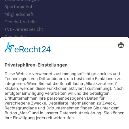
Sportangebot
Mitgliedschaft
Geschäftsstelle
TVB-Jahresbericht
Geschichte
Gaststätten
SERVICE
Blog
Downloads
Fotogalerien
Links
Anfahrt
Tippspiel
Impressum