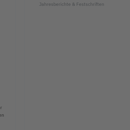
Jahresberichte & Festschriften
r
en
e