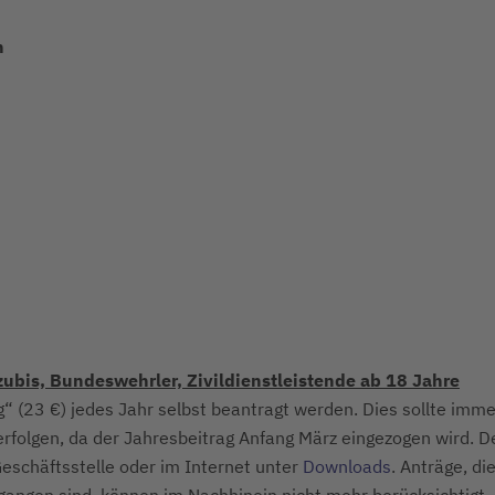
n
zubis, Bundeswehrler, Zivildienstleistende ab 18 Jahre
 (23 €) jedes Jahr selbst beantragt werden. Dies sollte imme
erfolgen, da der Jahresbeitrag Anfang März eingezogen wird. D
Geschäftsstelle oder im Internet unter
Downloads
. Anträge, di
egangen sind, können im Nachhinein nicht mehr berücksichtigt