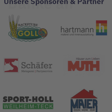
Danke an
Unsere Sponsoren & Partner