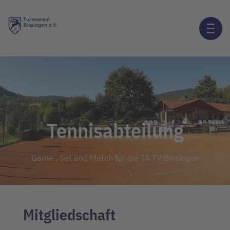
Tennisabteilung
Game , Set and Match für die TA TV Bissingen
Mitgliedschaft