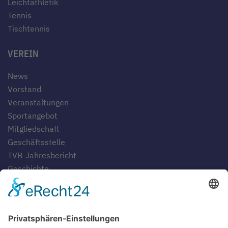
Leichtathletik
Tennis
Tischtennis
VEREIN
News
Vorstand
Veranstaltungen
Sportangebot
Mitgliedschaft
Geschäftsstelle
TVB-Jahresbericht
Geschichte
Gaststätten
SERVICE