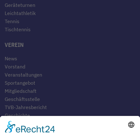
Geräteturnen
Leichtathletik
Tennis
Tischtennis
VEREIN
News
Vorstand
Veranstaltungen
Sportangebot
Mitgliedschaft
Geschäftsstelle
TVB-Jahresbericht
Geschichte
Gaststätten
SERVICE