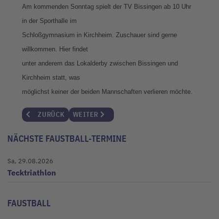
Am kommenden Sonntag spielt der TV Bissingen ab 10 Uhr
in der Sporthalle im
Schloßgymnasium in Kirchheim. Zuschauer sind gerne
willkommen. Hier findet
unter anderem das Lokalderby zwischen Bissingen und
Kirchheim statt, was
möglichst keiner der beiden Mannschaften verlieren möchte.
VORHERIGER BEITRAG: LETZTER SPIELTAG DER MÄNNER 45
NÄCHSTER BEITRAG: BISSINGER FAUSTBALL
ZURÜCK
WEITER
NÄCHSTE FAUSTBALL-TERMINE
Sa, 29.08.2026
Tecktriathlon
FAUSTBALL