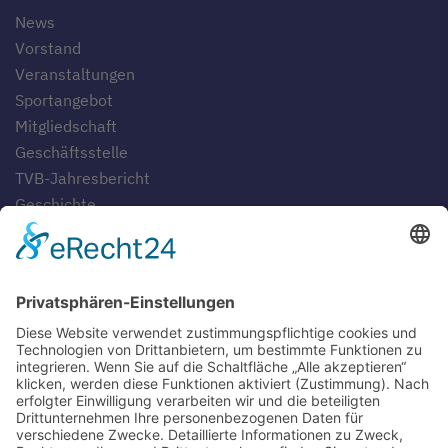
News
Vorstand
Veranstaltungen
Sportangebot
Mitgliedschaft
Geschäftsstelle
TVB-Jahresbericht
Geschichte
Gaststätten
SERVICE
Blog
Downloads
Fotogalerien
Links
Anfahrt