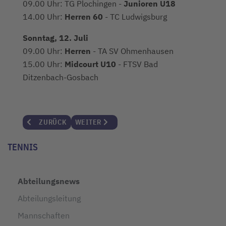
09.00 Uhr: TG Plochingen -
Junioren U18
14.00 Uhr:
Herren 60
- TC Ludwigsburg
Sonntag, 12. Juli
09.00 Uhr:
Herren
- TA SV Ohmenhausen
15.00 Uhr:
Midcourt U10
- FTSV Bad
Ditzenbach-Gosbach
VORHERIGER BEITRAG: HERREN 60 WEITERHIN AUF AUFS
NÄCHSTER BEITRAG: JUNIOREN U18 TROTZE
ZURÜCK
WEITER
TENNIS
Abteilungsnews
Abteilungsleitung
Mannschaften