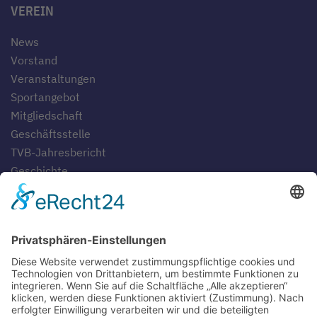
VEREIN
News
Vorstand
Veranstaltungen
Sportangebot
Mitgliedschaft
Geschäftsstelle
TVB-Jahresbericht
Geschichte
Gaststätten
SERVICE
Blog
Downloads
Fotogalerien
Links