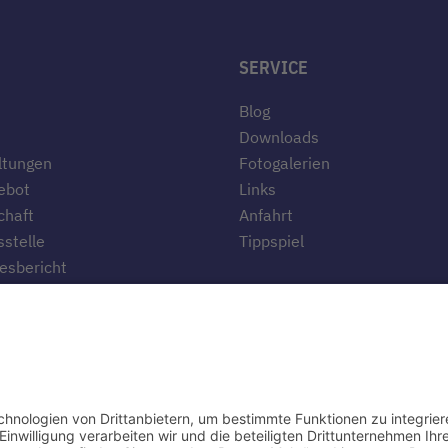
SERVICE
Blog
Downloads
ltungen
Fotogalerien
ebot
Links
chaft
Anfahrt
stelle
Tippspiel
esbericht
te
ten