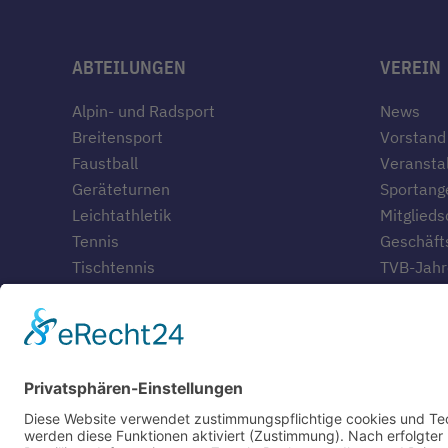
ABTEILUNGEN
VEREIN
Alpin- und Radsport
News
Breitensport
Vorstand
Faustball
Veransta
Geräteturnen
Sportang
Leichtathletik
Mitglieds
Tennis
Geschäfts
Tischtennis
TVB-Jahr
Geschich
Gaststät