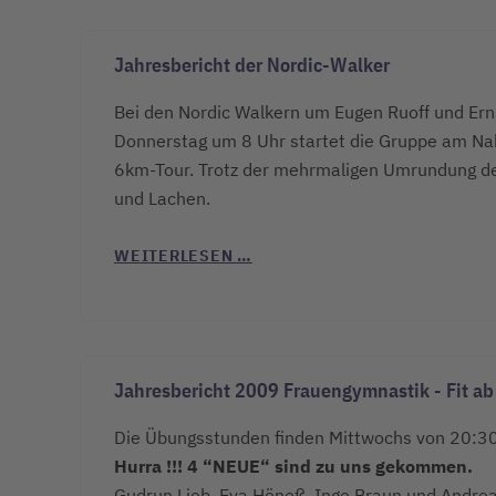
Jahresbericht der Nordic-Walker
Bei den Nordic Walkern um Eugen Ruoff und Ern
Donnerstag um 8 Uhr startet die Gruppe am Na
6km-Tour. Trotz der mehrmaligen Umrundung de
und Lachen.
WEITERLESEN …
Jahresbericht 2009 Frauengymnastik - Fit ab
Die Übungsstunden finden Mittwochs von 20:30 
Hurra !!! 4 “NEUE“ sind zu uns gekommen.
Gudrun Lieb, Eva Höneß, Inge Braun und Andrea