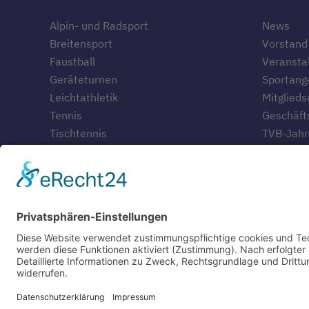
Alpin- und Radsport
News
Breitensport
Vorstand
Faustball
Veransta
Geräteturnen
Sportang
Leichtathletik
Mitglieds
Tennis
Geschäfts
Tischtennis
TVB-Jahr
Geschich
Gaststät