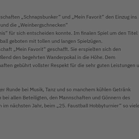
nnschaften „Schnapsbunker“
und „Mein Favorit“ den Einzug ins
s“ und die „Weinbergschnecken“
is“ für sich entscheiden
konnte.
Im finalen Spiel um den Titel
ball geboten mit tollen und langen Spielzügen.
chaft „Mein Favorit“ geschafft.
Sie erspielten sich den
ießend
den begehrten Wanderpokal in die Höhe.
Dem
haften gebührt vollster
Respekt für die sehr guten Leistungen 
iger Runde bei Musik, Tanz und
so manchem kühlen Getränk
ch
bei allen Beteiligten, den Mannschaften und Gönnern des
ch im nächsten Jahr, beim „25. Faustball
Hobbyturnier“ so viel