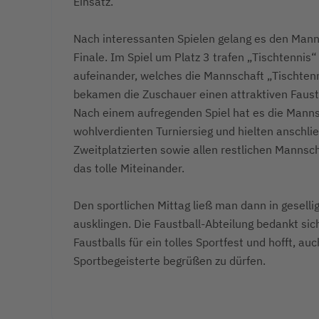
Einsatz.
Nach interessanten Spielen gelang es den Ma
Finale.
Im Spiel um Platz 3 trafen „Tischtenni
aufeinander, welches die Mannschaft „Tischtenn
bekamen die Zuschauer einen attraktiven
Faust
Nach einem aufregenden Spiel hat es die Manns
wohlverdienten Turniersieg und hielten anschl
Zweitplatzierten sowie allen restlichen Mannsc
das tolle Miteinander.
Den sportlichen Mittag ließ man dann in gesell
ausklingen. Die Faustball-Abteilung bedankt si
Faustballs für ein
tolles Sportfest und hofft, au
Sportbegeisterte begrüßen zu dürfen.