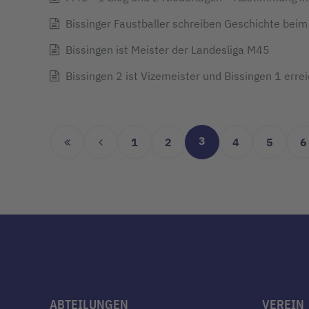
Bissinger Faustballer schreiben Geschichte beim 
Bissingen ist Meister der Landesliga M45
Bissingen 2 ist Vizemeister und Bissingen 1 errei
3
1
2
4
5
6
ABTEILUNGEN
VEREIN