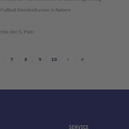
Fußball Kleinfeldturnier in Nabern
chte den 5. Platz
7
8
9
10
SERVICE