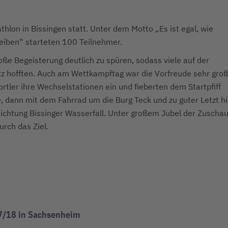
hlon in Bissingen statt. Unter dem Motto „Es ist egal, wie
bleiben“ starteten 100 Teilnehmer.
oße Begeisterung deutlich zu spüren, sodass viele auf der
atz hofften. Auch am Wettkampftag war die Vorfreude sehr groß
rtler ihre Wechselstationen ein und fieberten dem Startpfiff
e, dann mit dem Fahrrad um die Burg Teck und zu guter Letzt h
ichtung Bissinger Wasserfall. Unter großem Jubel der Zuscha
durch das Ziel.
 17/18 in Sachsenheim