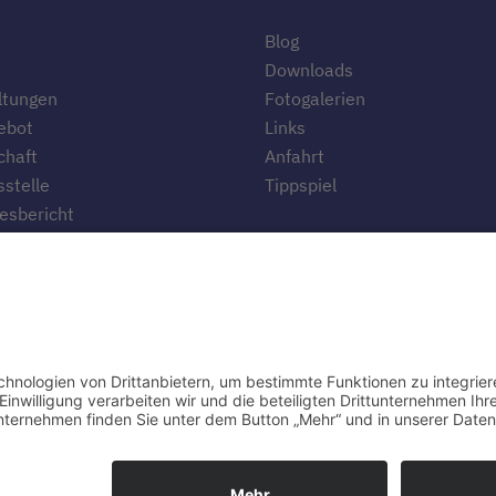
Blog
Downloads
ltungen
Fotogalerien
ebot
Links
chaft
Anfahrt
stelle
Tippspiel
esbericht
te
ten
© 2025 Turnverein Bissingen e.V.. Alle Rechte vorbehalten.