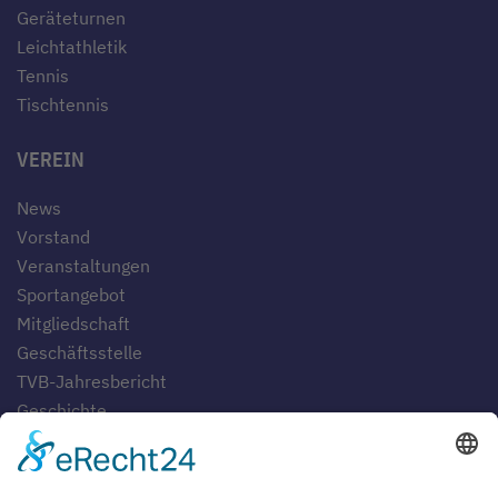
Geräteturnen
Leichtathletik
Tennis
Tischtennis
VEREIN
News
Vorstand
Veranstaltungen
Sportangebot
Mitgliedschaft
Geschäftsstelle
TVB-Jahresbericht
Geschichte
Gaststätten
SERVICE