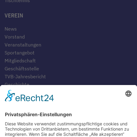
Tischtennis
VEREIN
News
Vorstand
Veranstaltungen
Sportangebot
Mitgliedschaft
Geschäftsstelle
TVB-Jahresbericht
Geschichte
Gaststätten
SERVICE
Blog
Downloads
Fotogalerien