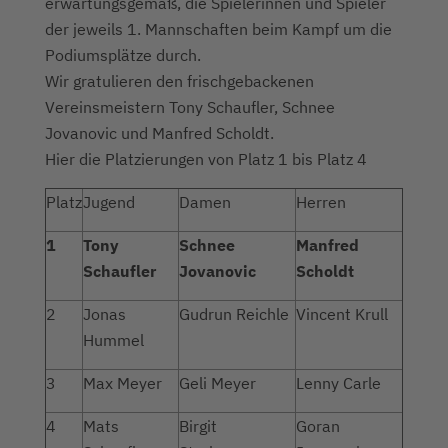
erwartungsgemäß, die Spielerinnen und Spieler
der jeweils 1. Mannschaften beim Kampf um die
Podiumsplätze durch.
Wir gratulieren den frischgebackenen
Vereinsmeistern Tony Schaufler, Schnee
Jovanovic und Manfred Scholdt.
Hier die Platzierungen von Platz 1 bis Platz 4
Platz
Jugend
Damen
Herren
1
Tony
Schnee
Manfred
Schaufler
Jovanovic
Scholdt
2
Jonas
Gudrun Reichle
Vincent Krull
Hummel
3
Max Meyer
Geli Meyer
Lenny Carle
4
Mats
Birgit
Goran