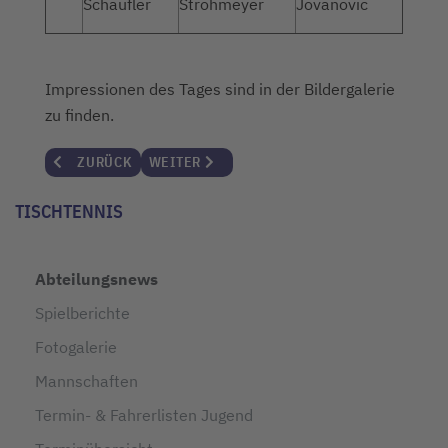
Schaufler
Strohmeyer
Jovanovic
Impressionen des Tages sind in der Bildergalerie
zu finden.
VORHERIGER BEITRAG: WEINPROBE
NÄCHSTER BEITRAG: FAN-INFO
ZURÜCK
WEITER
TISCHTENNIS
Abteilungsnews
Spielberichte
Fotogalerie
Mannschaften
Termin- & Fahrerlisten Jugend