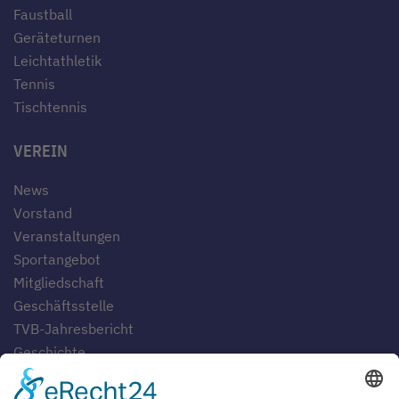
Faustball
Geräteturnen
Leichtathletik
Tennis
Tischtennis
VEREIN
News
Vorstand
Veranstaltungen
Sportangebot
Mitgliedschaft
Geschäftsstelle
TVB-Jahresbericht
Geschichte
Gaststätten