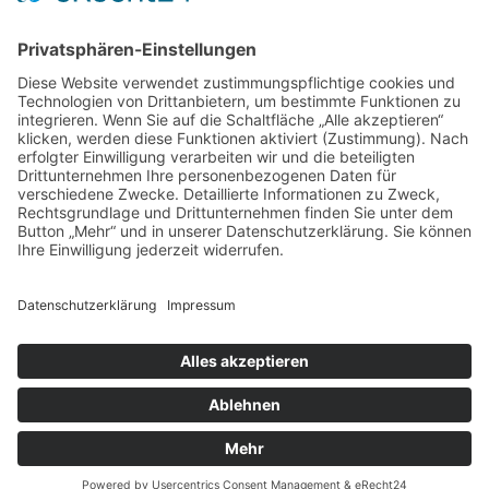
SERVICE
Blog
Downloads
Fotogalerien
Links
Anfahrt
Tippspiel
Impressum
Datenschutzerklärung
Sitemap
Suche
© 2025 Turnverein Bissingen e.V.. Alle Rechte vorbehalten.